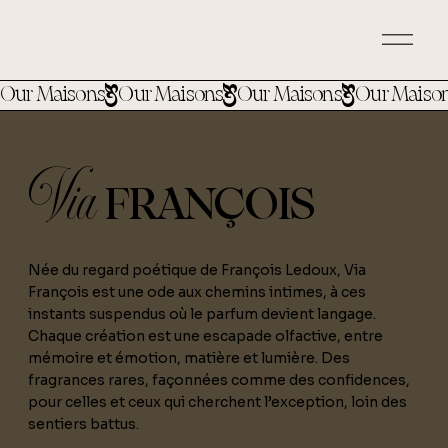
Our Maisons
Via
FRANÇOIS
Née du regard poétique de François Ledoux, Via
François est une ode aux chemins intimes, à ces
instants suspendus où le parfum devient langage.
Chaque création est une escapade olfactive, entre
mémoire et émotion, matière et lumière. Des
fragrances rares, façonnées comme des confidences,
pour celles et ceux qui cherchent l’exception, loin des
sentiers battus.