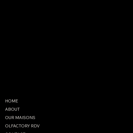
CONTACT
antonio@marieantoinetteparis.fr
+33 1 42 71 25 07
SOCIAL
Instagram
Facebook
HOME
ABOUT
OUR MAISONS
OLFACTORY RDV